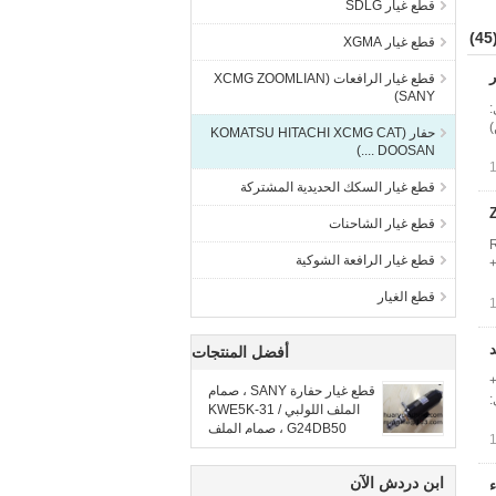
قطع غيار SDLG
(4
قطع غيار XGMA
قطع غيار الرافعات (XCMG ZOOMLIAN
SANY)
ل:
ين)
حفار (KOMATSU HITACHI XCMG CAT
DOOSAN ....)
قطع غيار السكك الحديدية المشتركة
قطع غيار الشاحنات
،
قطع غيار الرافعة الشوكية
حدودة هاتف: + 0086-15949807723 ويتشات: + 0086-15762048099 +
قطع الغيار
أفضل المنتجات
+
قطع غيار حفارة SANY ، صمام
روني:
الملف اللولبي KWE5K-31 /
G24DB50 ، صمام الملف
اللولبي SY215
ابن دردش الآن
SK320 أجزاء