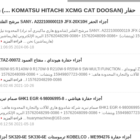
حفار (KOMATSU HITACHI XCMG CAT DOOSAN ....)
5)
أجزاء الحفر SANY، A222100000119 JFX-20X10H مرشح الفلتر
أجزاء الحفر SANY، A222100000119 JFX-20X10H مرشح الفلتر (شاندونغ هاري ماكينري آند تراد) المحدودة تي
+0086-15949807723 (ويتشات): +0086-15762048099 +0086-15762048299 البريد الإلكتروني:(هاريماش
(هاريماشين) نحن ...
قراءة المزيد
2024-06-18 11:06:05
أجزاء حفارة هيونداي ، مفتاح العمود ZTAZ-00072
مفتاح العمود ZTAZ-00072 لهيونداي R60W-9S R140W-9 R170W-9 R210W-9 R55W-9 SW-MULTI FUNCTION 
LH شركة شاندونغ هاري للآلات والتجارة الم
0086-15762048299 ا...
قراءة المزيد
2021-10-26 16:02:46
أجزاء حفارة هيتاشي ، 8-98006995-4 6HK1 EGR صمام تبريد
أجزاء حفارة هيتاشي ، 8-98006995-4 6HK1 EGR صمام تبريد شركة شاندونغ هاري للآلات والتجارة المحدودة هاتف: 
0086-15949807723 ويتشات: + 0086-15762048099 + 0086-15762048299 البريد الإلكت
huarymachine@163.com ...
قراءة المزيد
2021-05-18 16:12:56
أجزاء حفارة KOBELCO ، ME994276 ترموستات -6E SK330-6E