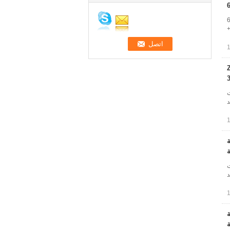
6D14
ودة هاتف: + 0086-15949807723 ويتشات: + 0086-15762048099 +
ZA-
آلات
-15762048299 البريد
وعة
ات
-15762048299 البريد
وعة