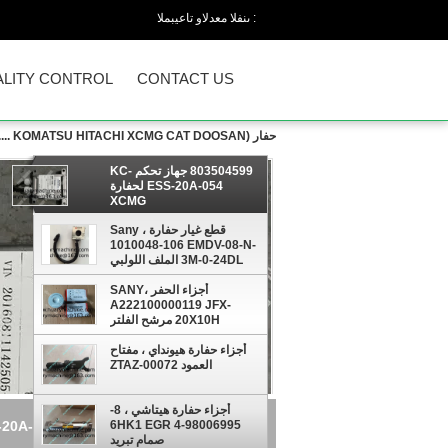
المبيعات والدعم الفنى :
LITY CONTROL
CONTACT US
حفار (KOMATSU HITACHI XCMG CAT DOOSAN ....)
803504599 جهاز تحكم KC-
ESS-20A-054 لحفارة
XCMG
قطع غيار حفارة Sany ،
1010048-106 EMDV-08-N-
3M-0-24DL الملف اللولبي
BUCHER الملف اللولبي
أجزاء الحفر SANY،
A222100000119 JFX-
20X10H مرشح الفلتر
أجزاء حفارة هيونداي ، مفتاح
العمود ZTAZ-00072
أجزاء حفارة هيتاشي ، 8-
803504599 جهاز تحكم KC-ESS-20A-054 لحفارة XCMG
98006995-4 6HK1 EGR
صمام تبريد