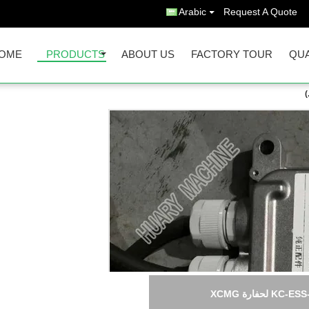
Arabic
Request A Quote
OME
PRODUCTS
ABOUT US
FACTORY TOUR
QUA