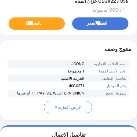
CLG922 / 856 خزان المياه
MOQ：1 مجموعة
افضل سعر
ﺎﺘﺼﻟ ﺍﻶﻧ
منتوج وصف
اسم العلامة التجارية
LIUGONG
الحد الأدنى لكمية
1 مجموعة
تفاصيل التغليف
الحزمة الأصلية
رقم الموديل
40C0371
شروط الدفع
TT PAYPAL WESTERN UNION أو غيرها
عرض المزيد
تفاصيل الاتصال