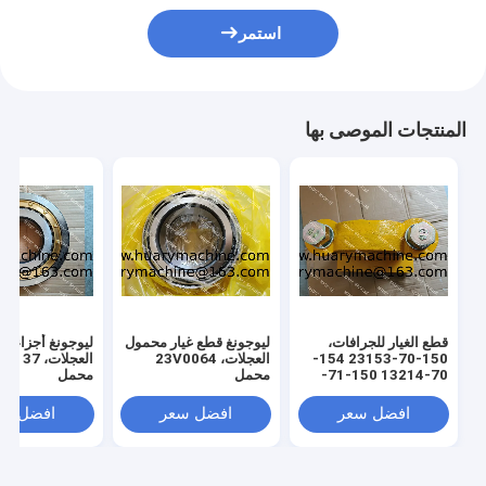
استمر
المنتجات الموصى بها
قطع الغيار للجرافات،
ليوجونغ قطع غيار محمول
ليوجونغ أجزاء م
150-70-23153 154-
العجلات، 23V0064
70-13214 150-71-
محمل
محمل
31420
افضل سعر
افضل سعر
افضل سع