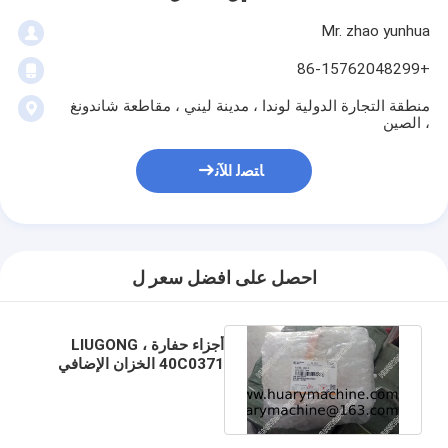
Mr. zhao yunhua
+86-15762048299
منطقة التجارة الدولية لوندا ، مدينة ليني ، مقاطعة شاندونغ
، الصين
ﺎﺘﺼﻟ ﺍﻶﻧ
احصل على افضل سعر ل
أجزاء حفارة LIUGONG ،
40C0371 الخزان الإضافي
， CLG922 / 856 خزان
المياه