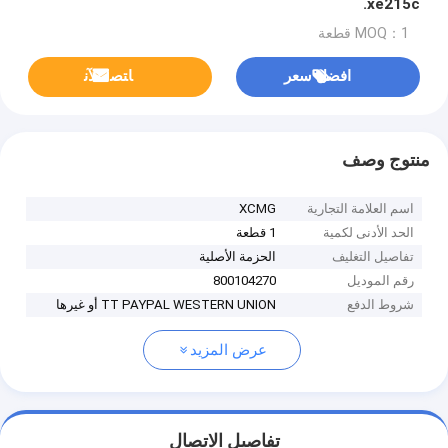
xe215c.
MOQ：1 قطعة
افضل سعر
ﺎﺘﺼﻟ ﺍﻶﻧ
منتوج وصف
اسم العلامة التجارية
XCMG
الحد الأدنى لكمية
1 قطعة
تفاصيل التغليف
الحزمة الأصلية
رقم الموديل
800104270
شروط الدفع
TT PAYPAL WESTERN UNION أو غيرها
عرض المزيد
تفاصيل الاتصال