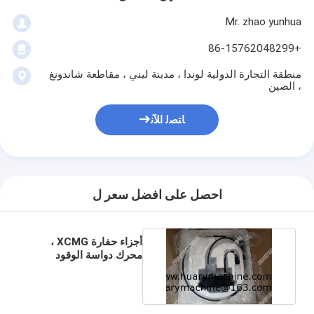
Mr. zhao yunhua
+86-15762048299
منطقة التجارة الدولية لوندا ، مدينة ليني ، مقاطعة شاندونغ
، الصين
ﺎﺘﺼﻟ ﺍﻶﻧ
احصل على افضل سعر ل
أجزاء حفارة XCMG ،
محرك دواسة الوقود
800104270 لـ xe215c.