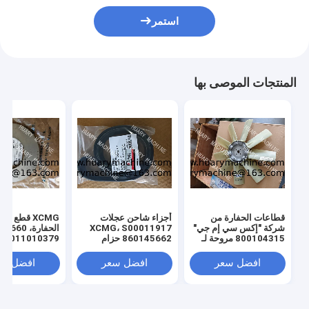
استمر
المنتجات الموصى بها
قطاعات الحفارة من
أجزاء شاحن عجلات
XCMG قطع غيا
شركة "إكس سي إم جي"
XCMG، S00011917
الحفارة، 0
800104315 مروحة لـ
860145662 حزام
011010379
"إكس سي إم جي" 130
المروحة
3299000666
329900710
افضل سعر
افضل سعر
افضل سع
329900704
00660
ل XE150 XE215