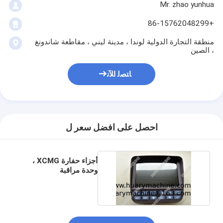
Mr. zhao yunhua
+86-15762048299
منطقة التجارة الدولية لوندا ، مدينة ليني ، مقاطعة شاندونغ
، الصين
ﺎﺘﺼﻟ ﺍﻶﻧ
احصل على افضل سعر ل
أجزاء حفارة XCMG ،
وحدة مراقبة
803538162 ، شاشة
تحكم