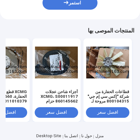
استمر
المنتجات الموصى بها
قطاعات الحفارة من
أجزاء شاحن عجلات
XCMG قطع غيا
شركة "إكس سي إم جي"
XCMG، S00011917
الحفارة، 0
800104315 مروحة لـ
860145662 حزام
011010379
"إكس سي إم جي" 130
المروحة
3299000666
329900710
افضل سعر
افضل سعر
افضل سع
329900704
00660
ل XE150 XE215
منزل
حول نا
اتصل بنا
Desktop Site