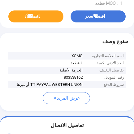
MOQ：1 قطعة
افضل سعر
ﺎﺘﺼﻟ ﺍﻶﻧ
منتوج وصف
اسم العلامة التجارية
XCMG
الحد الأدنى لكمية
1 قطعة
تفاصيل التغليف
الحزمة الأصلية
رقم الموديل
803538162
شروط الدفع
TT PAYPAL WESTERN UNION أو غيرها
عرض المزيد
تفاصيل الاتصال