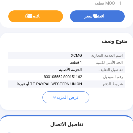
MOQ：1 قطعة
افضل سعر
ﺎﺘﺼﻟ ﺍﻶﻧ
منتوج وصف
اسم العلامة التجارية
XCMG
الحد الأدنى لكمية
1 قطعة
تفاصيل التغليف
الحزمة الأصلية
رقم الموديل
800151162 800105552
شروط الدفع
TT PAYPAL WESTERN UNION أو غيرها
عرض المزيد
تفاصيل الاتصال