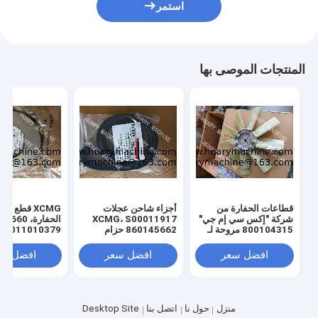
استمر
المنتجات الموصى بها
قطاعات الحفارة من
أجزاء شاحن عجلات
XCMG قطع غيا
شركة "إكس سي إم جي"
XCMG، S00011917
الحفارة، 0
800104315 مروحة لـ
860145662 حزام
011010379
"إكس سي إم جي" 130
المروحة
3299000666
329900710
افضل سعر
افضل سعر
افضل سع
329900704
00660
ل XE150 XE215
منزل
حول نا
اتصل بنا
Desktop Site