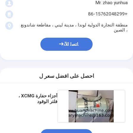
Mr. zhao yunhua
+86-15762048299
منطقة التجارة الدولية لوندا ، مدينة ليني ، مقاطعة شاندونغ
، الصين
ﺎﺘﺼﻟ ﺍﻶﻧ
احصل على افضل سعر ل
أجزاء حفارة XCMG ،
فلتر الوقود
800151162
800105552