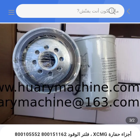
3
/
2
أجزاء حفارة XCMG ، فلتر الوقود 800151162 800105552