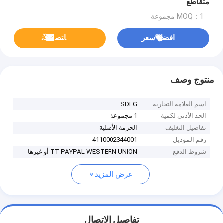
متقاطع
MOQ：1 مجموعة
افضل سعر
ﺎﺘﺼﻟ ﺍﻶﻧ
منتوج وصف
اسم العلامة التجارية
SDLG
الحد الأدنى لكمية
1 مجموعة
تفاصيل التغليف
الحزمة الأصلية
رقم الموديل
4110002344001
شروط الدفع
TT PAYPAL WESTERN UNION أو غيرها
عرض المزيد
تفاصيل الاتصال