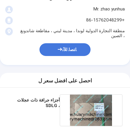
Mr. zhao yunhua
+86-15762048299
منطقة التجارة الدولية لوندا ، مدينة ليني ، مقاطعة شاندونغ
، الصين
ﺎﺘﺼﻟ ﺍﻶﻧ
احصل على افضل سعر ل
أجزاء جرافة ذات عجلات
SDLG ،
4110002344001 عمود
متقاطع