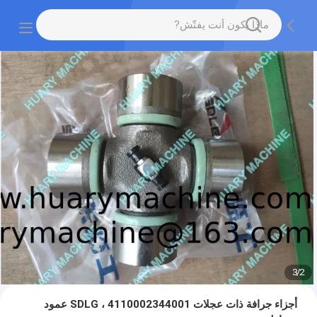
3
/
2
أجزاء جرافة ذات عجلات SDLG ، 4110002344001 عمود