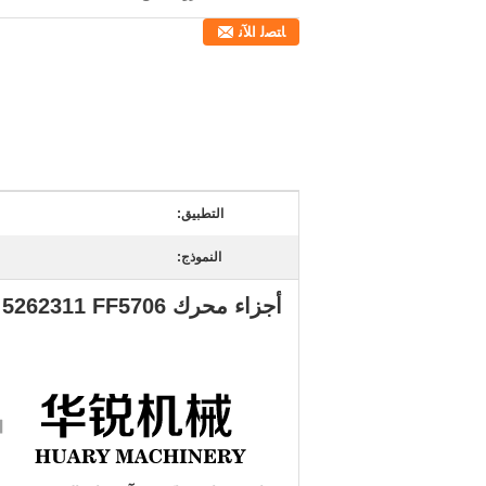
ﺎﺘﺼﻟ ﺍﻶﻧ
التطبيق:
النموذج:
أجزاء محرك CUMMINS، 5262311 FF5706 فلتر الوقود XE150BR / XE155DK / CDM6135N فلتر الوقود