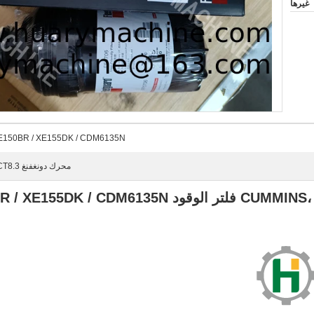
غيرها
E150BR / XE155DK / CDM6135N
محرك دونغفنغ 6CT8.3