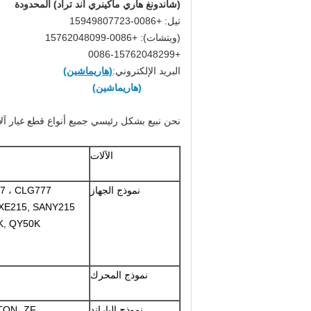
(شاندونغ هاري ماكينري آند تراد) المحدودة
تيل: +0086-15949807723
(ويتشات): +0086-15762048099
+0086-15762048299
البريد الإلكتروني:
(هاريماشين)
(هاريماشين)
نحن نبيع بشكل رئيسي جميع أنواع قطع غيار آلات
الآلات
نموذج الجهاز
7 ، CLG777
 XE215, SANY215
5K, QY50K
نموذج المحرك
نموذج الباراند
OTON، ZF