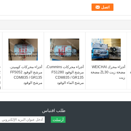
أجزاء محرك WEICHAI
أجزاء محركات Cummins،
أجزاء محركات كومينز،
ق
خة
مضخة زيت ZL30 مضخة
مرشح الوقود FS1280
مرشح الوقود FF5052
2
زيت
CDM835 / GR135
CDM835 / GR135
مرشح الماء الوقود
مرشح الوقود
ا
طلب اقتباس
أرسلت