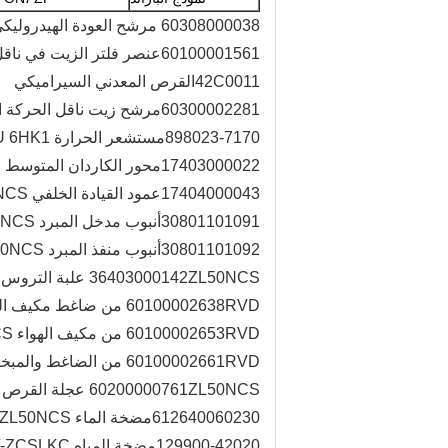
60308000038
مرشح العودة الهيدروليك
60100001561
عنصر فلتر الزيت في ناقل الحرك
42C0011
القرص المعدني السيراميكي
60300002281
مرشح زيت ناقل الحركة ال
898023-7170
مستشعر الحرارة ISUZU 6HK1
17403000022
محور الكاردان المتوسط ZL50NCS
17404000043
عمود القيادة الخلفي ZL50NCS
30801101091
أنبوب مدخل المبرد ZL50NCS
30801101092
أنبوب منفذ المبرد ZL50NCS
ZL50NCS علبة التروس الخلفية
36403000142
RVD من ضاغط مكيف الهواء إلى مشعّل ZL50NCS
60100002638
RVD من مكيف الهواء ZL50NCS
60100002653
RVD من الضاغط والمبخر ZL50NCS
60100002661
ZL50NCS عجلة القرص
60200000761
612640060230
مضخة الماء ZL50NCS
129900-42020
مضخة المياه 4TNV98T-ZCSLKC