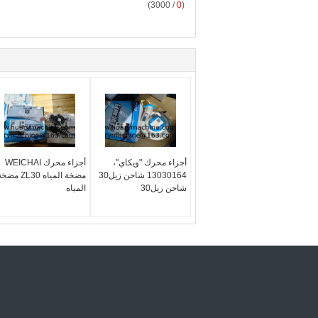
/ 3000)
0
(
أجزاء محرك "ويكاي"،
أجزاء محرك WEICHAI
13030164 شاحن زيل30
مضخة المياه ZL30 مض
شاحن زيل30
المياه