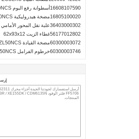
16608107590
أسطوانة رفع البوم ZL50NCS
16805100020
مضخة هيدروليكية ZL50NCS
36403000302
علبة نقل المحور الأمامي 7:37 (41 شل) ZL50NCS
56177012802
غطاء الزيت 62x93x12
60300003072
مضخة القيادة ZL50NCS
60300003746
خرطوم الفرامل ZL50NCS
إرسا