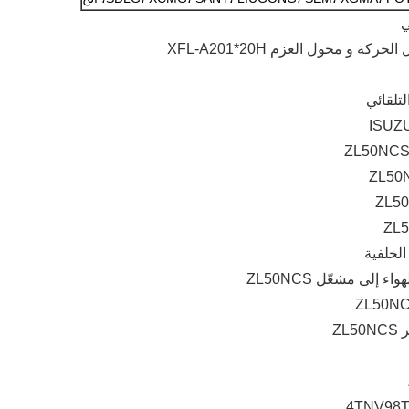
ي
ة و محول العزم XFL-A201*20H
تلقائي