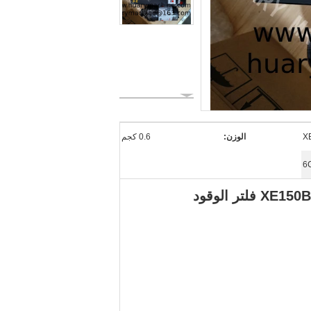
X
الوزن:
0.6 كجم