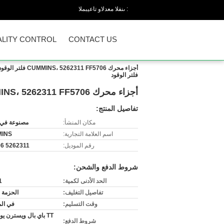
المبيعات والدعم الفنى :
LITY CONTROL
CONTACT US
فلتر الوقود
أجزاء محرك CUMMINS، 5262311 FF5706 فلتر الوقود XE150BR / XE155DK / CDM6135N فلتر الوقود
تفاصيل المنتج:
مكان المنشأ:
مصنوعة في 
اسم العلامة التجارية:
INS
رقم الموديل:
5262311 FF5706
شروط الدفع والشحن:
الحد الأدنى لكمية:
1 قط
تفاصيل التغليف:
الحزمة ا
وقت التسليم:
في ال
TT باي بال ويسترن يو
شروط الدفع: