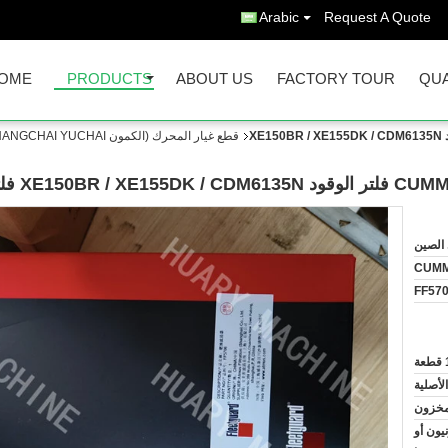
Arabic
Request A Quote
OME
PRODUCTS
ABOUT US
FACTORY TOUR
QUA
أجزاء محرك CUMMINS، 5262311 FF5706 فلتر الوقود XE150BR / XE155DK / CDM6135N
قطع غيار المحرك (الكمون ISUZU PERKINS WEICHAI SHANGCHAI YUCHAI)
الصين
CUMM
عة
لأصلية
مخزون
نيون أو