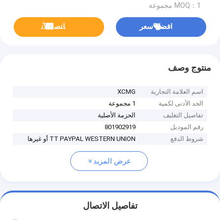
MOQ：1 مجموعة
افضل سعر
ﺎﺘﺼﻟ ﺍﻶﻧ
منتوج وصف
اسم العلامة التجارية
XCMG
الحد الأدنى لكمية
1 مجموعة
تفاصيل التغليف
الحزمة الأصلية
رقم الموديل
801902919
شروط الدفع
TT PAYPAL WESTERN UNION أو غيرها
عرض المزيد
تفاصيل الاتصال