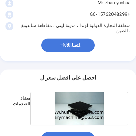
Mr. zhao yunhua
+86-15762048299
منطقة التجارة الدولية لوندا ، مدينة ليني ، مقاطعة شاندونغ
، الصين
ﺎﺘﺼﻟ ﺍﻶﻧ
احصل على افضل سعر ل
مضاد
للصدمات