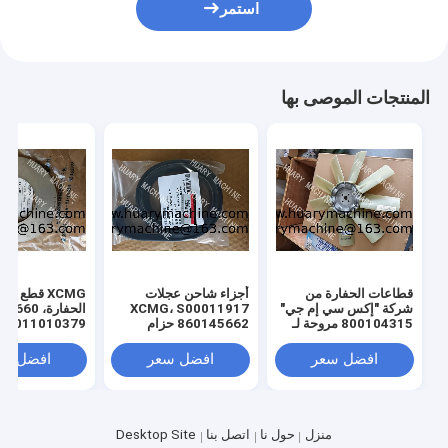
استمر
المنتجات الموصى بها
قطاعات الحفارة من
أجزاء شاحن عجلات
XCMG قطع غيا
شركة "إكس سي إم جي"
XCMG، S00011917
الحفارة، 0
800104315 مروحة لـ
860145662 حزام
011010379
"إكس سي إم جي" 130
المروحة
3299000666
329900710
افضل سعر
افضل سعر
افضل سع
329900704
00660
ل XE150 XE215
منزل
حول نا
اتصل بنا
Desktop Site