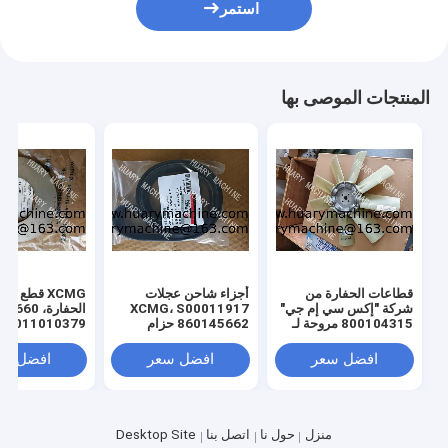
استمر
المنتجات الموصى بها
قطاعات الحفارة من
أجزاء شاحن عجلات
XCMG قطع غيا
شركة "إكس سي إم جي"
XCMG، S00011917
الحفارة، 0
800104315 مروحة لـ
860145662 حزام
011010379
"إكس سي إم جي" 130
المروحة
3299000666
329900710
افضل سعر
افضل سعر
افضل سع
329900704
00660
ل XE150 XE215
منزل
حول نا
اتصل بنا
Desktop Site