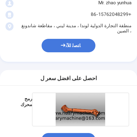
Mr. zhao yunhua
+86-15762048299
منطقة التجارة الدولية لوندا ، مدينة ليني ، مقاطعة شاندونغ
، الصين
ﺎﺘﺼﻟ ﺍﻶﻧ
احصل على افضل سعر ل
رمح
محرك
عالمي