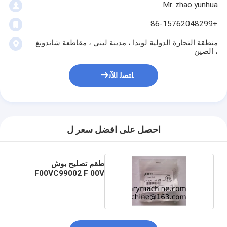
Mr. zhao yunhua
+86-15762048299
منطقة التجارة الدولية لوندا ، مدينة ليني ، مقاطعة شاندونغ
، الصين
ﺎﺘﺼﻟ ﺍﻶﻧ
احصل على افضل سعر ل
طقم تصليح بوش
F00VC99002 F 00V
C99002