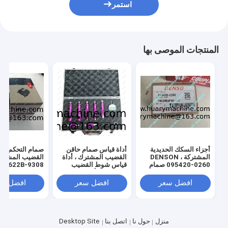
استمر
المنتجات الموصى بها
أجزاء السكك الحديدية
أداة قياس صمام حاقن
صمام التحكم في
المشتركة DENSON ،
القضيب المشترك ، أداة
القضيب المشتر
095420-0260 صمام
قياس شوط القضيب
9308-622B
الحد من الضغط
المشترك ، أداة صمام
التحكم
افضل سعر
افضل سعر
افضل سع
منزل
حول نا
اتصل بنا
Desktop Site