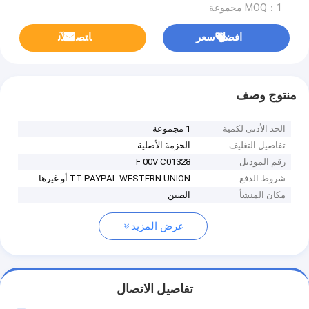
MOQ：1 مجموعة
افضل سعر
ﺎﺘﺼﻟ ﺍﻶﻧ
منتوج وصف
الحد الأدنى لكمية
1 مجموعة
تفاصيل التغليف
الحزمة الأصلية
رقم الموديل
F 00V C01328
شروط الدفع
TT PAYPAL WESTERN UNION أو غيرها
مكان المنشأ
الصين
عرض المزيد
تفاصيل الاتصال