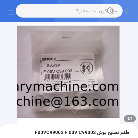
1
/
1
طقم تصليح بوش F00VC99002 F 00V C99002