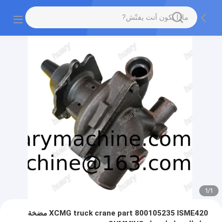
1
/
1
XCMG truck crane part 800105235 ISME420 مضخة