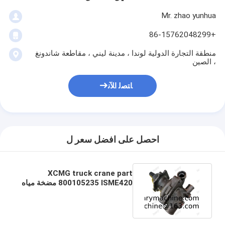
Mr. zhao yunhua
+86-15762048299
منطقة التجارة الدولية لوندا ، مدينة ليني ، مقاطعة شاندونغ
، الصين
ﺎﺘﺼﻟ ﺍﻶﻧ
احصل على افضل سعر ل
XCMG truck crane part
800105235 ISME420 مضخة مياه
المحرك لمحرك CUMMINS