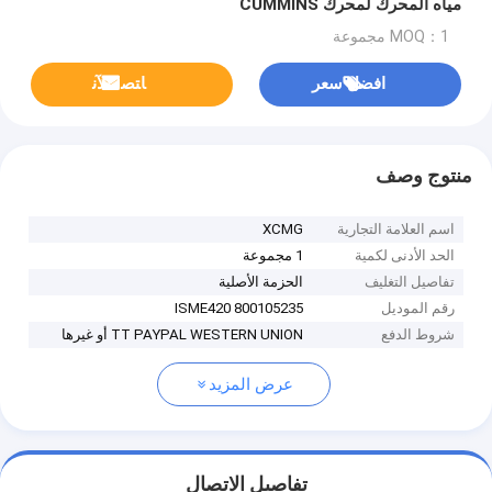
مياه المحرك لمحرك CUMMINS
MOQ：1 مجموعة
افضل سعر
ﺎﺘﺼﻟ ﺍﻶﻧ
منتوج وصف
اسم العلامة التجارية
XCMG
الحد الأدنى لكمية
1 مجموعة
تفاصيل التغليف
الحزمة الأصلية
رقم الموديل
800105235 ISME420
شروط الدفع
TT PAYPAL WESTERN UNION أو غيرها
عرض المزيد
تفاصيل الاتصال