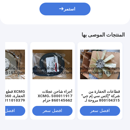
استمر
المنتجات الموصى بها
قطاعات الحفارة من
أجزاء شاحن عجلات
XCMG قطع غيا
شركة "إكس سي إم جي"
XCMG، S00011917
الحفارة، 0
800104315 مروحة لـ
860145662 حزام
011010379
"إكس سي إم جي" 130
المروحة
3299000666
329900710
افضل سعر
افضل سعر
افضل سع
329900704
00660
ل XE150 XE215