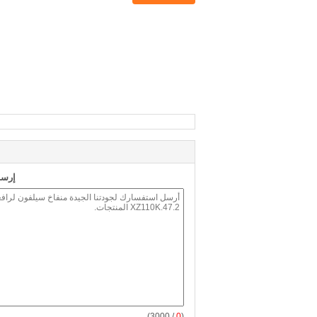
إرسا
/ 3000)
0
(