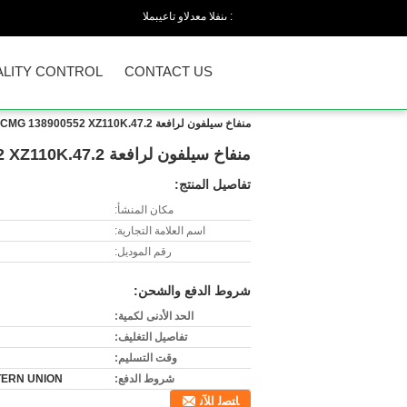
المبيعات والدعم الفنى :
LITY CONTROL
CONTACT US
منفاخ سيلفون لرافعة XCMG 138900552 XZ110K.47.2
منفاخ سيلفون لرافعة XCMG 138900552 XZ110K.47.2
تفاصيل المنتج:
مكان المنشأ:
اسم العلامة التجارية:
رقم الموديل:
شروط الدفع والشحن:
الحد الأدنى لكمية:
تفاصيل التغليف:
وقت التسليم:
شروط الدفع:
 WESTERN UNION
ﺎﺘﺼﻟ ﺍﻶﻧ