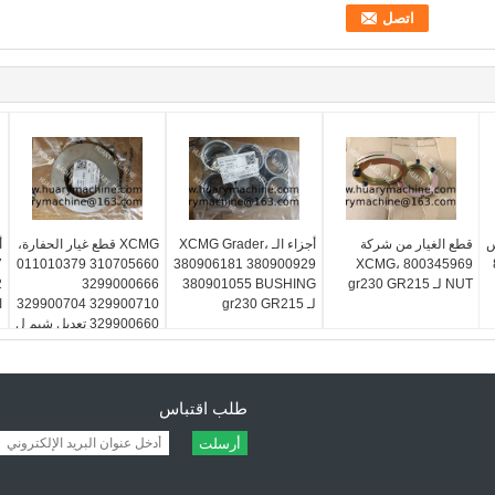
س
قطع الغيار من شركة
أجزاء الـ XCMG Grader،
XCMG قطع غيار الحفارة،
أ
7
310705660 011010379
380906181 380900929
XCMG، 800345969
NUT لـ gr230 GR215
380901055 BUSHING
3299000666
لـ gr230 GR215
329900710 329900704
ا
329900660 تعديل شيم ل
XE150 XE215
طلب اقتباس
أرسلت