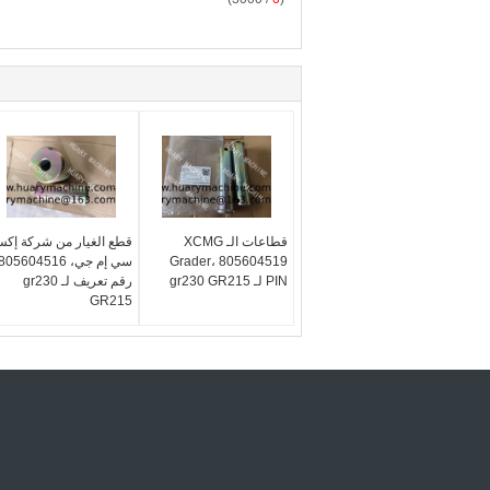
قطاعات الـ XCMG
قطع الغيار من شركة إك
Grader، 805604519
سي إم جي، 805604516
PIN لـ gr230 GR215
رقم تعريف لـ gr230
GR215