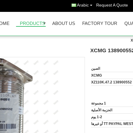
Arabic
Request A Quote
OME
PRODUCTS
ABOUT US
FACTORY TOUR
QUA
الصين
XCMG
138900552 XZ110K.47.2
1 مجموعة
الحزمة الأصلية
1-2 يوم
TT PAYPAL أو غيرها