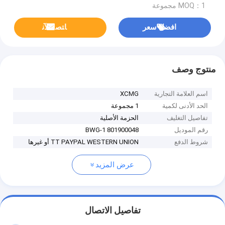
MOQ：1 مجموعة
افضل سعر
ﺎﺘﺼﻟ ﺍﻶﻧ
منتوج وصف
اسم العلامة التجارية
XCMG
الحد الأدنى لكمية
1 مجموعة
تفاصيل التغليف
الحزمة الأصلية
رقم الموديل
801900048 BWG-1
شروط الدفع
TT PAYPAL WESTERN UNION أو غيرها
عرض المزيد
تفاصيل الاتصال