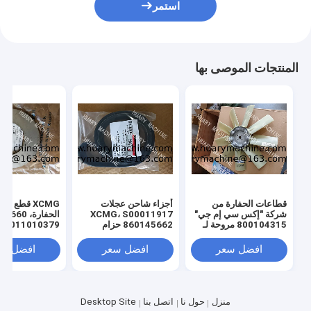
استمر
المنتجات الموصى بها
قطاعات الحفارة من
أجزاء شاحن عجلات
XCMG قطع غيا
شركة "إكس سي إم جي"
XCMG، S00011917
الحفارة، 0
800104315 مروحة لـ
860145662 حزام
011010379
"إكس سي إم جي" 130
المروحة
3299000666
329900710
افضل سعر
افضل سعر
افضل سع
329900704
00660
ل XE150 XE215
منزل
حول نا
اتصل بنا
Desktop Site