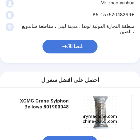
Mr. zhao yunhua
+86-15762048299
منطقة التجارة الدولية لوندا ، مدينة ليني ، مقاطعة شاندونغ
، الصين
ﺎﺘﺼﻟ ﺍﻶﻧ
احصل على افضل سعر ل
XCMG Crane Sylphon
Bellows 801900048
BWG-1