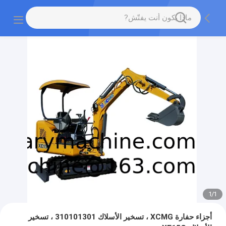
1
/
1
أجزاء حفارة XCMG ، تسخير الأسلاك 310101301 ، تسخير