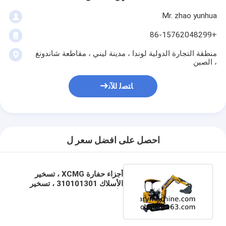
Mr. zhao yunhua
+86-15762048299
منطقة التجارة الدولية لوندا ، مدينة ليني ، مقاطعة شاندونغ
، الصين
ﺎﺘﺼﻟ ﺍﻶﻧ
احصل على افضل سعر ل
أجزاء حفارة XCMG ، تسخير
الأسلاك 310101301 ، تسخير
الأسلاك XE15C