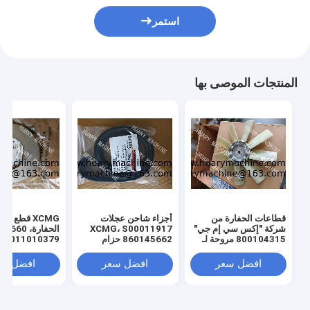
استمر
المنتجات الموصى بها
قطاعات الحفارة من
أجزاء شاحن عجلات
XCMG قطع غيا
شركة "إكس سي إم جي"
XCMG، S00011917
الحفارة، 0
800104315 مروحة لـ
860145662 حزام
011010379
"إكس سي إم جي" 130
المروحة
3299000666
329900710
افضل سعر
افضل سعر
افضل سع
329900704
00660
ل XE150 XE215