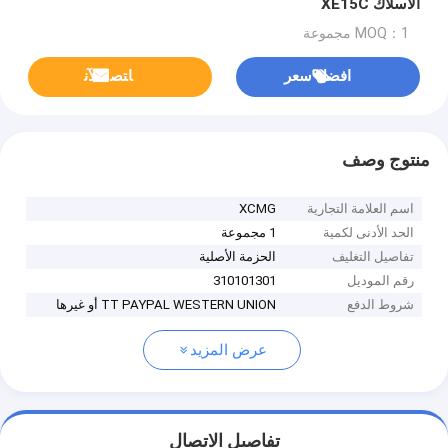
الأسلاك XE15C
MOQ：1 مجموعة
افضل سعر
ﺎﺘﺼﻟ ﺍﻶﻧ
منتوج وصف
اسم العلامة التجارية
XCMG
الحد الأدنى لكمية
1 مجموعة
تفاصيل التغليف
الحزمة الأصلية
رقم الموديل
310101301
شروط الدفع
TT PAYPAL WESTERN UNION أو غيرها
عرض المزيد
تفاصيل الاتصال