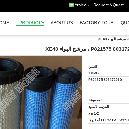
Arabic
Request A Quote
OME
PRODUCTS
ABOUT US
FACTORY TOUR
QUA
الصين
XCMG
803172060 P821575
1 مجموعة
الحزمة الأصلية
1-2 يوم
TT PAYPAL أو غيرها