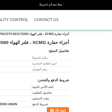
المبيعات والدعم الفنى :
LITY CONTROL
CONTACT US
أجزاء حفارة XCMG ، فلتر الهواء 803172060 P821575 ، مرشح الهواء XE40
أجزاء حفارة XCMG ، فلتر الهواء 803172060 P821575 ، مرشح الهواء XE40
تفاصيل المنتج:
مكان المنشأ:
اسم العلامة التجارية:
رقم الموديل:
شروط الدفع والشحن:
الحد الأدنى لكمية:
تفاصيل التغليف:
وقت التسليم:
شروط الدفع:
 WESTERN UNION
ﺎﺘﺼﻟ ﺍﻶﻧ