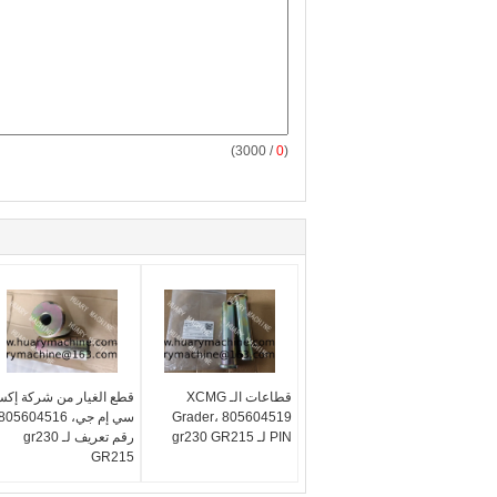
/ 3000)
0
(
قطاعات الـ XCMG
قطع الغيار من شركة إك
Grader، 805604519
سي إم جي، 805604516
PIN لـ gr230 GR215
رقم تعريف لـ gr230
GR215