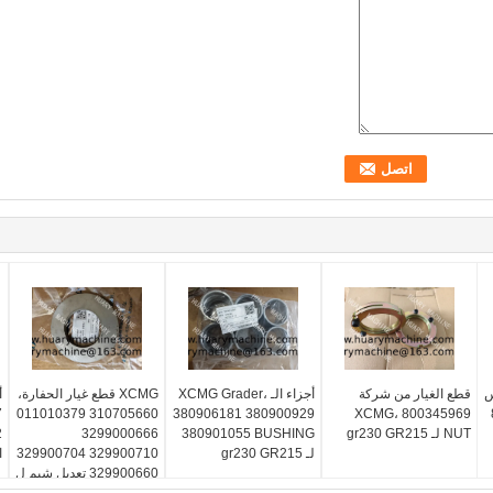
س
قطع الغيار من شركة
أجزاء الـ XCMG Grader،
XCMG قطع غيار الحفارة،
أ
7
310705660 011010379
380906181 380900929
XCMG، 800345969
NUT لـ gr230 GR215
380901055 BUSHING
3299000666
لـ gr230 GR215
329900710 329900704
ا
329900660 تعديل شيم ل