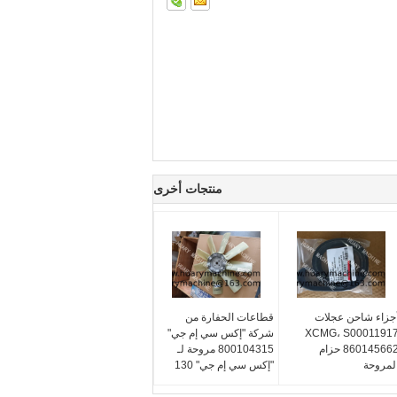
منتجات أخرى
جزاء شاحن عجلات
قطاعات الحفارة من
XCMG، S0001191
شركة "إكس سي إم جي"
860145662 حزام
800104315 مروحة لـ
لمروحة
"إكس سي إم جي" 130