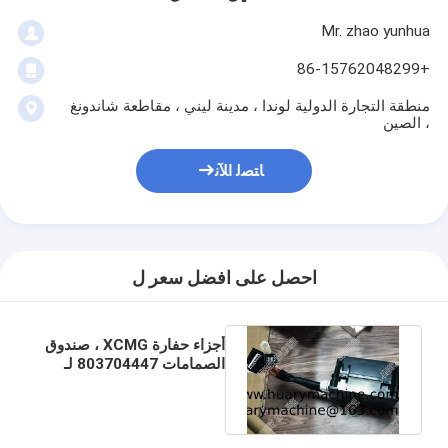
Mr. zhao yunhua
+86-15762048299
منطقة التجارة الدولية لوندا ، مدينة ليني ، مقاطعة شاندونغ
، الصين
ﺎﺘﺼﻟ ﺍﻶﻧ
احصل على افضل سعر ل
أجزاء حفارة XCMG ، صندوق
الصمامات 803704447 لـ
XE150D XE135C XE150B