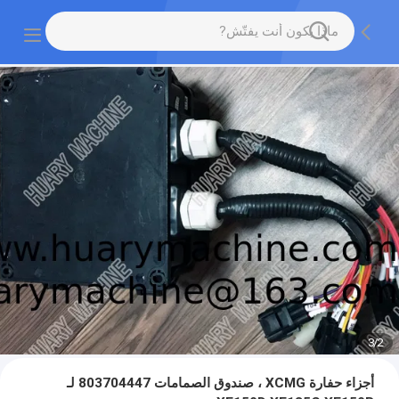
3
/
2
أجزاء حفارة XCMG ، صندوق الصمامات 803704447 لـ