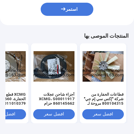
استمر
المنتجات الموصى بها
قطاعات الحفارة من
أجزاء شاحن عجلات
XCMG قطع غيا
شركة "إكس سي إم جي"
XCMG، S00011917
الحفارة، 0
800104315 مروحة لـ
860145662 حزام
011010379
"إكس سي إم جي" 130
المروحة
3299000666
329900710
افضل سعر
افضل سعر
افضل سع
329900704
00660
ل XE150 XE215