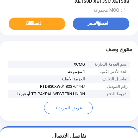
XE150D XE135C XE150B
MOQ：1 مجموعة
افضل سعر
ﺎﺘﺼﻟ ﺍﻶﻧ
منتوج وصف
اسم العلامة التجارية
XCMG
الحد الأدنى لكمية
1 مجموعة
تفاصيل التغليف
الحزمة الأصلية
رقم الموديل
803704447 RTD830XW01
شروط الدفع
TT PAYPAL WESTERN UNION أو غيرها
عرض المزيد
تفاصيل الاتصال