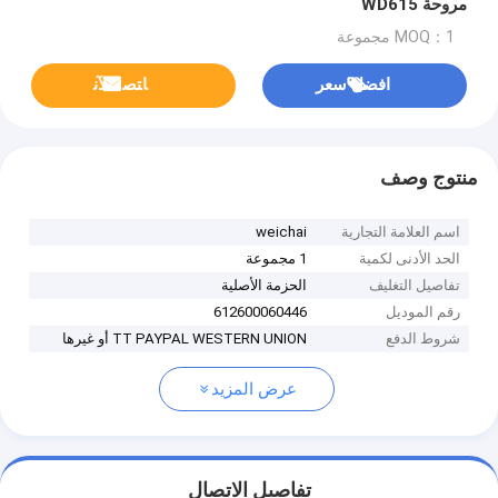
مروحة WD615
MOQ：1 مجموعة
افضل سعر
ﺎﺘﺼﻟ ﺍﻶﻧ
منتوج وصف
اسم العلامة التجارية
weichai
الحد الأدنى لكمية
1 مجموعة
تفاصيل التغليف
الحزمة الأصلية
رقم الموديل
612600060446
شروط الدفع
TT PAYPAL WESTERN UNION أو غيرها
عرض المزيد
تفاصيل الاتصال