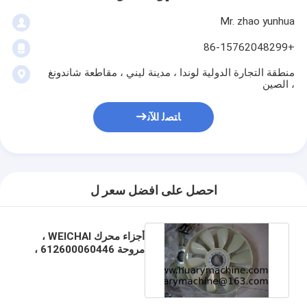
Mr. zhao yunhua
+86-15762048299
منطقة التجارة الدولية لوندا ، مدينة ليني ، مقاطعة شاندونغ
، الصين
ﺎﺘﺼﻟ ﺍﻶﻧ
احصل على افضل سعر ل
أجزاء محرك WEICHAI ،
مروحة 612600060446 ،
شفرة مروحة WD615