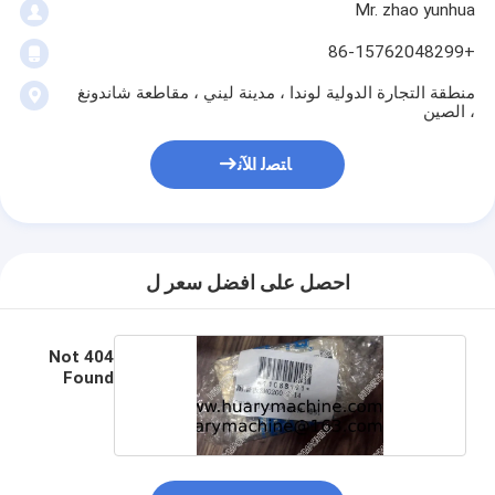
Mr. zhao yunhua
+86-15762048299
منطقة التجارة الدولية لوندا ، مدينة ليني ، مقاطعة شاندونغ
، الصين
ﺎﺘﺼﻟ ﺍﻶﻧ
احصل على افضل سعر ل
404 Not
Found