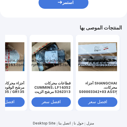
استمر
المنتجات الموصى بها
SHANGCHAI أجزاء
قطاعات محركات
أجزاء محركات كو
محركات،
CUMMINS، LF16352
مرشح 
S00003342+03 ASSY
5262313 مرشح الزيت
M835 / GR135
أنبوب السكك الحديدية
XCDM6135N مرشح
مرشح الوقود
لمحرك SC7H
الزيت
افضل سعر
افضل سعر
افضل سع
منزل
حول نا
اتصل بنا
Desktop Site