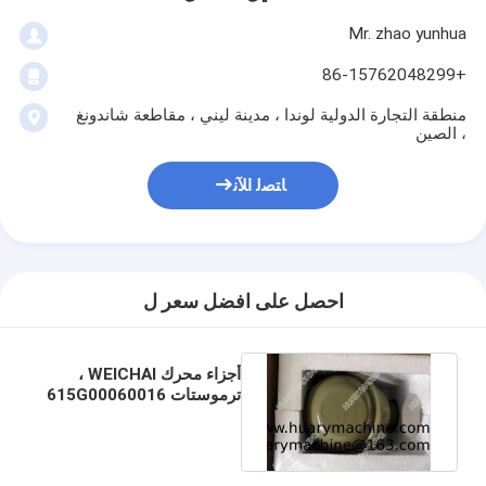
Mr. zhao yunhua
+86-15762048299
منطقة التجارة الدولية لوندا ، مدينة ليني ، مقاطعة شاندونغ
، الصين
ﺎﺘﺼﻟ ﺍﻶﻧ
احصل على افضل سعر ل
أجزاء محرك WEICHAI ،
ترموستات 615G00060016
، ترموستات محرك WD615