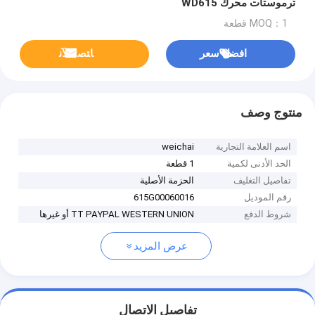
ترموستات محرك WD615
MOQ：1 قطعة
افضل سعر
ﺎﺘﺼﻟ ﺍﻶﻧ
منتوج وصف
اسم العلامة التجارية
weichai
الحد الأدنى لكمية
1 قطعة
تفاصيل التغليف
الحزمة الأصلية
رقم الموديل
615G00060016
شروط الدفع
TT PAYPAL WESTERN UNION أو غيرها
عرض المزيد
تفاصيل الاتصال