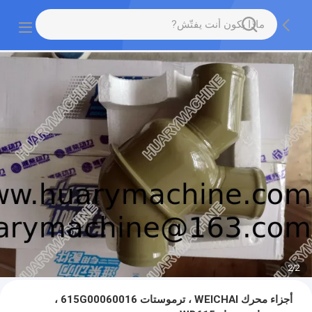
2
/
2
أجزاء محرك WEICHAI ، ترموستات 615G00060016 ،