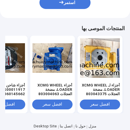
استمر
المنتجات الموصى بها
أجزاء لـ XCMG WHEEL
أجزاء XCMG WHEEL
أجزاء شاحن عجل
LOADER، مضخة
LOADER، مضخة
، S00011917
العجلات 803043375
العجلات 803004063
0145662
المروحة
افضل سعر
افضل سعر
افضل سع
منزل
حول نا
اتصل بنا
Desktop Site