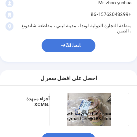
Mr. zhao yunhua
+86-15762048299
منطقة التجارة الدولية لوندا ، مدينة ليني ، مقاطعة شاندونغ
، الصين
ﺎﺘﺼﻟ ﺍﻶﻧ
احصل على افضل سعر ل
أجزاء ممهدة
XCMG،
380901051 شيم