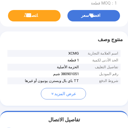
MOQ：1 قطعة
افضل سعر
ﺎﺘﺼﻟ ﺍﻶﻧ
منتوج وصف
اسم العلامة التجارية
XCMG
الحد الأدنى لكمية
1 قطعة
تفاصيل التغليف
الحزمة الأصلية
رقم الموديل
380901051 شيم
شروط الدفع
TT باي بال ويسترن يونيون أو غيرها
عرض المزيد
تفاصيل الاتصال