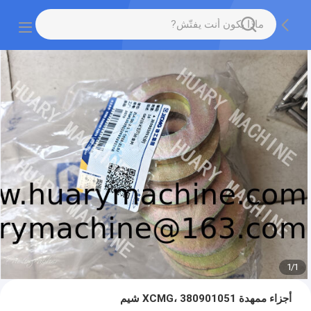
1
/
1
أجزاء ممهدة XCMG، 380901051 شيم