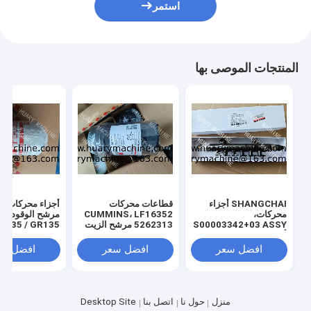
استمر
المنتجات الموصى بها
SHANGCHAI أجزاء
قطاعات محركات
أجزاء محركات كو
محركات،
CUMMINS، LF16352
مرشح 
S00003342+03 ASSY
5262313 مرشح الزيت
M835 / GR135
أنبوب السكك الحديدية
XCDM6135N مرشح
مرشح الوقود
لمحرك SC7H
الزيت
افضل سعر
افضل سعر
افضل سع
منزل
حول نا
اتصل بنا
Desktop Site