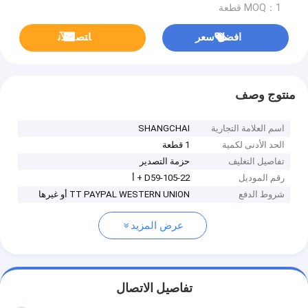
MOQ：1 قطعة
افضل سعر
ﺎﺘﺼﻟ ﺍﻶﻧ
منتوج وصف
اسم العلامة التجارية
SHANGCHAI
الحد الأدنى لكمية
1 قطعة
تفاصيل التغليف
حزمة التصدير
رقم الموديل
D59-105-22 + أ
شروط الدفع
TT PAYPAL WESTERN UNION أو غيرها
عرض المزيد
تفاصيل الاتصال