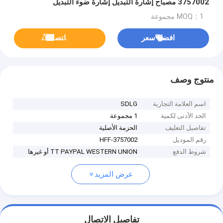
3757002 مصباح إشارة التبديل إشارة ضوء التبديل
MOQ：1 مجموعة
افضل سعر
ﺎﺘﺼﻟ ﺍﻶﻧ
منتوج وصف
اسم العلامة التجارية
SDLG
الحد الأدنى لكمية
1 مجموعة
تفاصيل التغليف
الحزمة الأصلية
رقم الموديل
HFF-3757002
شروط الدفع
TT PAYPAL WESTERN UNION أو غيرها
عرض المزيد
تفاصيل الاتصال