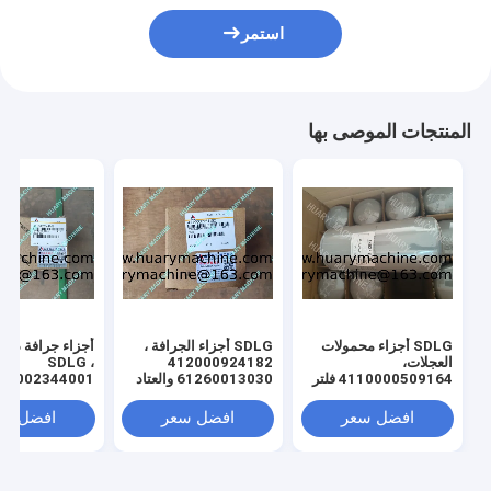
استمر
المنتجات الموصى بها
SDLG أجزاء محمولات
SDLG أجزاء الجرافة ،
أجزاء جرافة ذات
العجلات،
412000924182
SDLG ،
4110000509164 فلتر
61260013030 والعتاد
الزيت L958
متقاطع
افضل سعر
افضل سعر
افضل سع