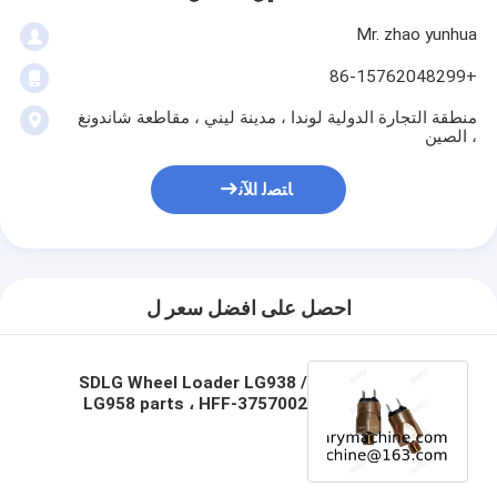
Mr. zhao yunhua
+86-15762048299
منطقة التجارة الدولية لوندا ، مدينة ليني ، مقاطعة شاندونغ
، الصين
ﺎﺘﺼﻟ ﺍﻶﻧ
احصل على افضل سعر ل
SDLG Wheel Loader LG938 /
LG958 parts ، HFF-3757002
مصباح إشارة التبديل إشارة ضوء
التبديل