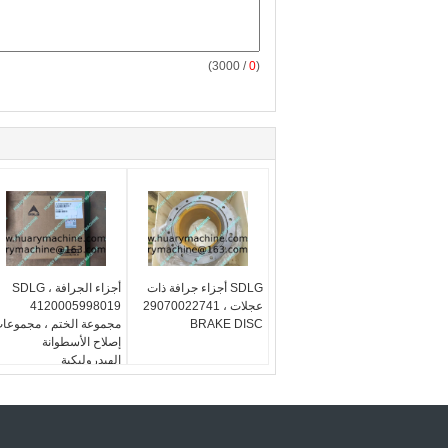
/ 3000)
0
(
SDLG أجزاء جرافة ذات
أجزاء الجرافة SDLG ،
عجلات ، 29070022741
4120005998019
BRAKE DISC
مجموعة الختم ، مجموعا
إصلاح الأسطوانة
الهيدروليكية