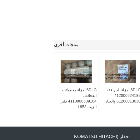
منتجات أخرى
SDLG أجزاء الجرافة ،
SDLG أجزاء محمولات
41200092418
العجلات،
6126001303 والعتاد
4110000509164 فلتر
الزيت L958
حفار (KOMATSU HITACHI