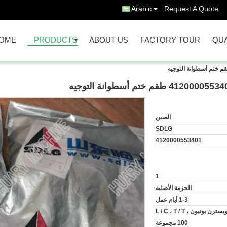
Arabic
Request A Quote
OME
PRODUCTS
ABOUT US
FACTORY TOUR
QUA
الصين
SDLG
4120000553401
1
الحزمة الأصلية
1-3 أيام عمل
يسترن يونيون ، L / C ، T / T
100 مجموعة