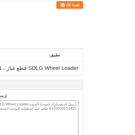
ﺎﺘﺼﻟ ﺍﻶﻧ
تطبيق:
SDLG Wheel Loader قطع غيار ، LG956 LG958 LG959 4120000553401 مجموعة ختم أسطوانة التوجيه
إرسا